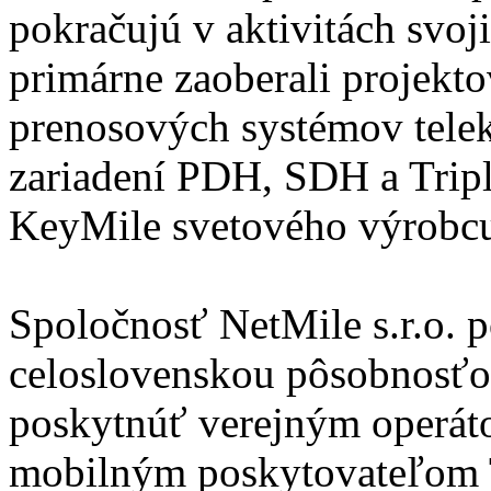
pokračujú v aktivitách svoj
primárne zaoberali projekt
prenosových systémov tele
zariadení PDH, SDH a Tripl
KeyMile svetového výrobcu 
Spoločnosť NetMile s.r.o. p
celoslovenskou pôsobnosťou
poskytnúť verejným operát
mobilným poskytovateľ