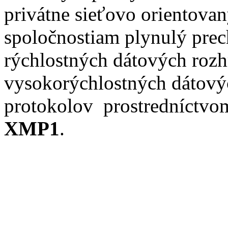
privátne sieťovo orientov
spoločnostiam plynulý prec
rýchlostných dátových rozh
vysokorýchlostných dátovýc
protokolov prostredníctvo
XMP1
.