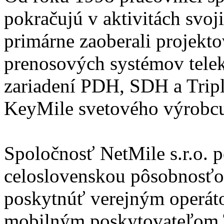
pokračujú v aktivitách svoj
primárne zaoberali projekt
prenosových systémov tele
zariadení PDH, SDH a Tripl
KeyMile svetového výrobcu 
Spoločnosť NetMile s.r.o. p
celoslovenskou pôsobnosťou
poskytnúť verejným operát
mobilným poskytovateľ