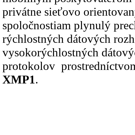
privátne sieťovo orientov
spoločnostiam plynulý prec
rýchlostných dátových rozh
vysokorýchlostných dátovýc
protokolov prostredníctvo
XMP1
.