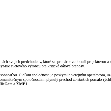
ivitách svojich predchodcov, ktoré sa primárne zaoberali projektovou 
eyMile svetového výrobcu pre kritické dátové prenosy.
 pôsobnosťou. Cieľom spoločnosti je poskytnúť verejným operátorom,
ikačným spoločnostiam plynulý prechod zo starších pomalo-rýchlos
ileGate
a
XMP1
.