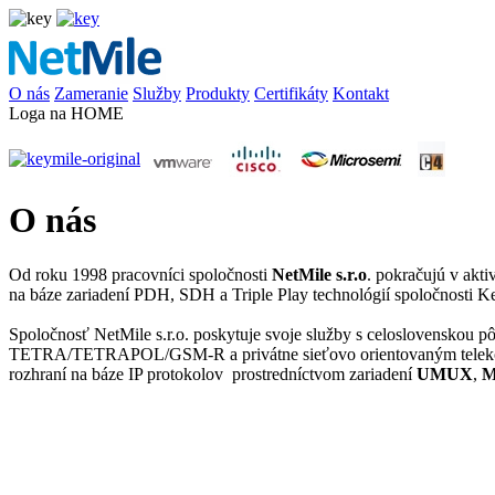
O nás
Zameranie
Služby
Produkty
Certifikáty
Kontakt
Loga na HOME
O nás
Od roku 1998 pracovníci spoločnosti
NetMile s.r.o
. pokračujú v akt
na báze zariadení PDH, SDH a Triple Play technológií spoločnosti K
Spoločnosť NetMile s.r.o. poskytuje svoje služby s celoslovenskou
TETRA/TETRAPOL/GSM-R a privátne sieťovo orientovaným telekomun
rozhraní na báze IP protokolov prostredníctvom zariadení
UMUX
,
M