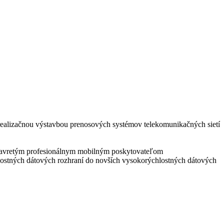
a realizačnou výstavbou prenosových systémov telekomunikačných sietí
 uzavretým profesionálnym mobilným poskytovateľom
tných dátových rozhraní do novších vysokorýchlostných dátových