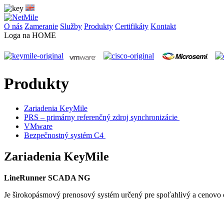
O nás
Zameranie
Služby
Produkty
Certifikáty
Kontakt
Loga na HOME
Produkty
Zariadenia KeyMile
PRS – primárny referenčný zdroj synchronizácie
VMware
Bezpečnostný systém C4
Zariadenia KeyMile
LineRunner SCADA NG
Je širokopásmový prenosový systém určený pre spoľahlivý a cenovo 