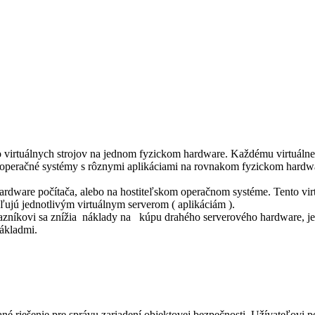
 virtuálnych strojov na jednom fyzickom hardware. Každému virtuálne
e operačné systémy s rôznymi aplikáciami na rovnakom fyzickom hardwa
hardware počítača, alebo na hostiteľskom operačnom systéme. Tento virt
ľujú jednotlivým virtuálnym serverom ( aplikáciám ).
níkovi sa znížia náklady na kúpu drahého serverového hardware, jeho 
ákladmi.
é riešenie pre správu zariadení objektovej bezpečnosti. Užívateľovi po