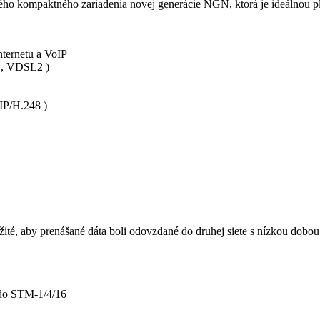
ho kompaktného zariadenia novej generácie NGN, ktorá je ideálnou pl
nternetu a VoIP
L, VDSL2 )
IP/H.248 )
ité, aby prenášané dáta boli odovzdané do druhej siete s nízkou dobou
 do STM-1/4/16