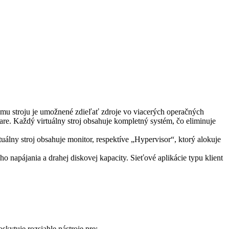
mu stroju je umožnené zdieľať zdroje vo viacerých operačných
re. Každý virtuálny stroj obsahuje kompletný systém, čo eliminuje
uálny stroj obsahuje monitor, respektíve „Hypervisor“, ktorý alokuje
napájania a drahej diskovej kapacity. Sieťové aplikácie typu klient
skytuje rozsiahle nástroje pre: