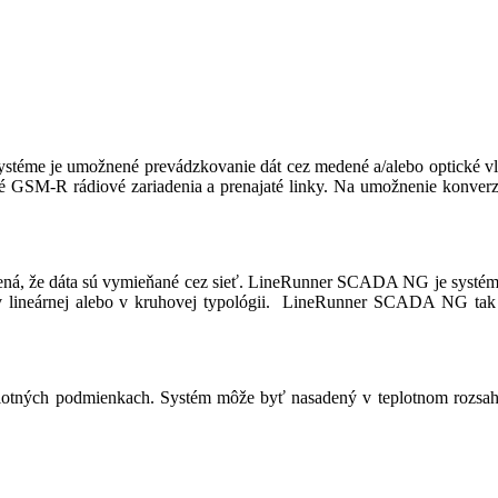
éme je umožnené prevádzkovanie dát cez medené a/alebo optické vl
 GSM-R rádiové zariadenia a prenajaté linky. Na umožnenie konverz
ná, že dáta sú vymieňané cez sieť. LineRunner SCADA NG je systém, 
lineárnej alebo v kruhovej typológii. LineRunner SCADA NG tak po
tných podmienkach. Systém môže byť nasadený v teplotnom rozsahu 