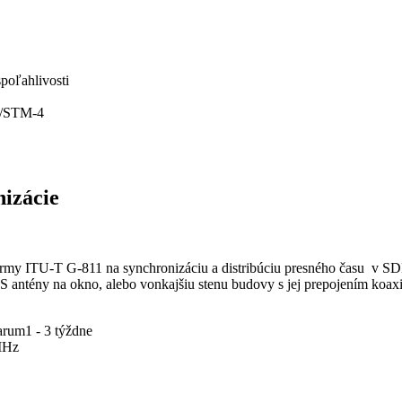
spoľahlivosti
1/STM-4
nizácie
ormy ITU-T G-811 na synchronizáciu a distribúciu presného času v SD
S antény na okno, alebo vonkajšiu stenu budovy s jej prepojením koa
arum1 - 3 týždne
 MHz