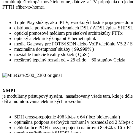
kombinuje širokopásmové telefónne, dátové a TV pripojenia do jedné
FTTH (fiber-to-home).
Triple Play služby, ako IPTV, vysokorýchlostné pripojenie do i
distribúcia po rôznych rozhraniach DSL ( ADSL2plus, SHDS
optické prenosové médium pre sieťové architektúry FTTx
optický a elektrický Gigabit Ethernet uplink
média Gateway pre POTS/ISDN alebo VoIP telefóniu V5.2 ( S
maximálna dostupnosť služby ( 99,999% )
rozsiahle funkcie kvality služieb ( QoS )
rozšírený tepelný rozsah od – 25 až do + 60 stupňov Celzia
XMP1
je modulárny prístupový systém, nasadzovaný všade tam, kde je dôlež
dát a monitorovania elektrických rozvodní.
SDH cross-prepojenie 496 kb/ps x 64 ( bez blokovania )
optimálna podpora sieťových rozhraní v rozmedzí od 2 Mb/ps
neblokujúce PDH cross-prepojenia na úrovni 8k/64k s 16 x E1
vysoko sofistikované SHDSL karty