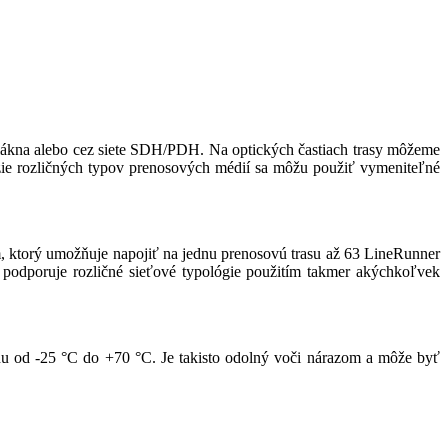
ákna alebo cez siete SDH/PDH. Na optických častiach trasy môžeme
ie rozličných typov prenosových médií sa môžu použiť vymeniteľné
ktorý umožňuje napojiť na jednu prenosovú trasu až 63 LineRunner
dporuje rozličné sieťové typológie použitím takmer akýchkoľvek
od -25 °C do +70 °C. Je takisto odolný voči nárazom a môže byť