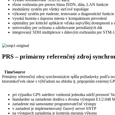
rôzne rozhrania pre prenos hlasu ISDN, dáta, LAN funkcie
modulárny systém pre všetky sieťové topológie
výkonný systém pre riadenie, testovanie a diagnostické funkcie
vysoká hustota s úsporou miesta v kompaktnom prevedení
optimálny pre kritické aplikácie vďaka najvyššej dostupnosti a 
univerzálny pre ochranu a zálohovanie prenášaných dát
integrovaný SDH multiplexor s dátovým rozhraním pre STM-
PRS – primárny referenčný zdroj synchro
TimeSource
Primárny referenčný zdroj synchronizácie spĺňa požiadavky podľa n
ktoromkoľvek okne s výhľadom na oblohu tj. pripojením externej GP
pri výpadku GPS satelitov vnútorná jednotka udrží presnosť St
štandardne sa zariadenie dodáva s dvoma výstupmi E1/2.048
zariadenie má samostatne programovateľné výstupy
v zariadení je implementovaný časový server SNTP
na výstupoch zariadenia je kontrola merania výkonu