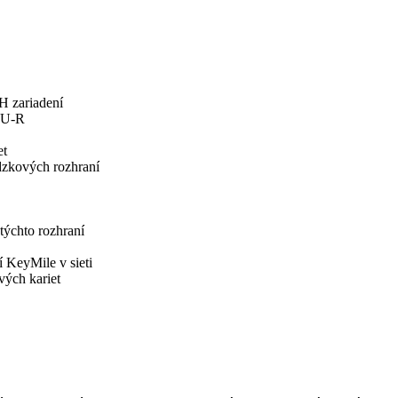
H zariadení
ITU-R
et
dzkových rozhraní
 týchto rozhraní
 KeyMile v sieti
vých kariet