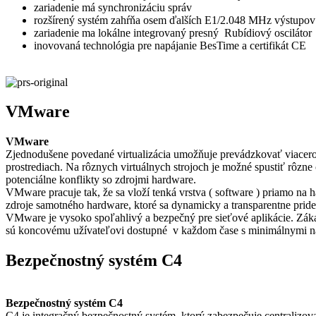
zariadenie má synchronizáciu správ
rozšírený systém zahŕňa osem ďalších E1/2.048 MHz výstupov
zariadenie ma lokálne integrovaný presný Rubídiový oscilátor
inovovaná technológia pre napájanie BesTime a certifikát CE
VMware
VMware
Zjednodušene povedané virtualizácia umožňuje prevádzkovať viacero
prostrediach. Na rôznych virtuálnych strojoch je možné spustiť rôzn
potenciálne konflikty so zdrojmi hardware.
VMware pracuje tak, že sa vloží tenká vrstva ( software ) priamo na 
zdroje samotného hardware, ktoré sa dynamicky a transparentne pride
VMware je vysoko spoľahlivý a bezpečný pre sieťové aplikácie. Zákaz
sú koncovému užívateľovi dostupné v každom čase s minimálnymi n
Bezpečnostný systém C4
Bezpečnostný systém C4
C4 je integračný bezpečnostný systém, ktorý zabezpečuje centralizovan