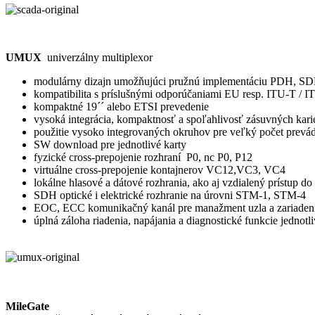
UMUX
univerzálny multiplexor
modulárny dizajn umožňujúci pružnú implementáciu PDH, SD
kompatibilita s príslušnými odporúčaniami EU resp. ITU-T / 
kompaktné 19´´ alebo ETSI prevedenie
vysoká integrácia, kompaktnosť a spoľahlivosť zásuvných kari
použitie vysoko integrovaných okruhov pre veľký počet prevá
SW download pre jednotlivé karty
fyzické cross-prepojenie rozhraní P0, nc P0, P12
virtuálne cross-prepojenie kontajnerov VC12,VC3, VC4
lokálne hlasové a dátové rozhrania, ako aj vzdialený prístup do
SDH optické i elektrické rozhranie na úrovni STM-1, STM-4
EOC, ECC komunikačný kanál pre manažment uzla a zariadení
úplná záloha riadenia, napájania a diagnostické funkcie jednotli
MileGate