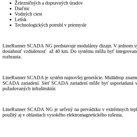
Železničných a dopravných úradov
Diaľnic
Vodných ciest
Letísk
Technologických potrubí v priemysle
LineRunner SCADA NG predstavuje modulárny dizajn. V jednom syst
dosiahnuť vzdialenosť až 40 km. Do systému môžu byť integrované
rozhrania.
LineRunner SCADA je systém najnovšej generácie. Multidrop zname
SCADA zariadení. Sieť SCADA zariadení môže byť usporiadaná v 
požadovaných infraštruktúr.
LineRunner SCADA NG je určený na prevádzku v extrémnych teplo
použitý aj v oblastiach vysokého elektromagnetického rušenia.