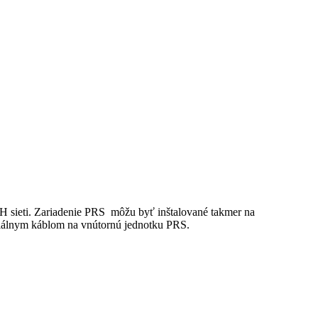
H sieti. Zariadenie PRS môžu byť inštalované takmer na
xiálnym káblom na vnútornú jednotku PRS.